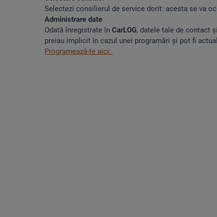
Selectezi consilierul de service dorit: acesta se va oc
Administrare date
Odată înregistrate în
CarLOG
, datele tale de contact 
preiau implicit în cazul unei programări și pot fi actua
Programează-te aici: