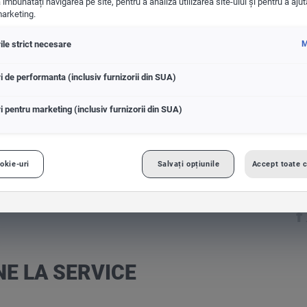
 îmbunătăți navigarea pe site, pentru a analiza utilizarea site-ului și pentru a ajut
arketing.
ile strict necesare
M
Consiliere financiara
i de performanta (inclusiv furnizorii din SUA)
TOATE
MĂRCILE
i pentru marketing (inclusiv furnizorii din SUA)
okie-uri
Salvați opțiunile
Accept toate c
E LA SERVICE