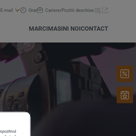
E-mail
Orar
Cariere/Pozitii deschise
MARCI
MASINI NOI
CONTACT
Oferte & actiuni
spozitivul