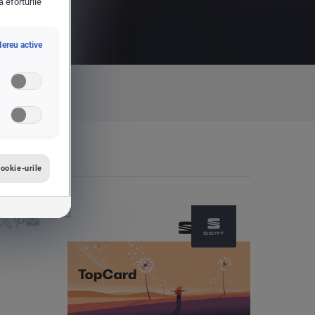
a eforturile
ereu active
ookie-urile