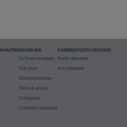
 NOASTRE
MASINI NOI
CARIERE/POZITII DESCHISE
Cu livrare imediata
Pozitii deschise
Test drive
Ia tu initiativa!
Electromobilitate
Oferte & actiuni
Configurare
Consiliere financiara