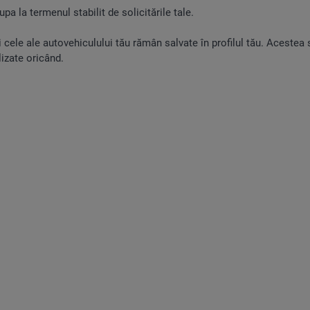
upa la termenul stabilit de solicitările tale.
și cele ale autovehiculului tău rămân salvate în profilul tău. Acestea 
lizate oricând.