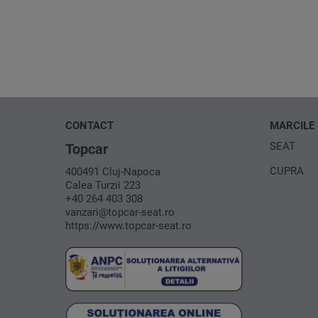
CONTACT
MARCILE
SEAT
Topcar
CUPRA
400491 Cluj-Napoca
Calea Turzii 223
+40 264 403 308
vanzari@topcar-seat.ro
https://www.topcar-seat.ro