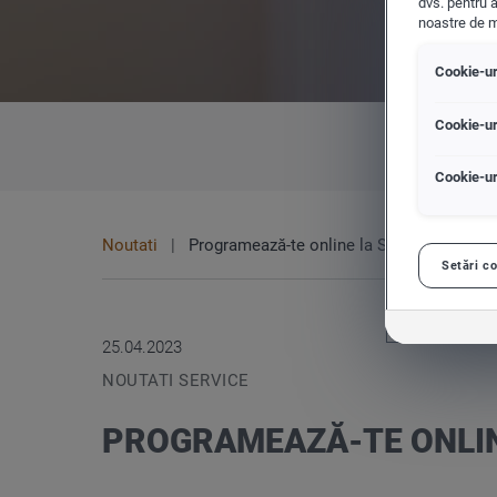
dvs. pentru a
noastre de m
Cookie-ur
Configurare
Cookie-ur
Cookie-ur
Cautare persoana de contact
Accesorii auto
Noutati
Programează-te online la Service
Setări co
25.04.2023
NOUTATI SERVICE
PROGRAMEAZĂ-TE ONLIN