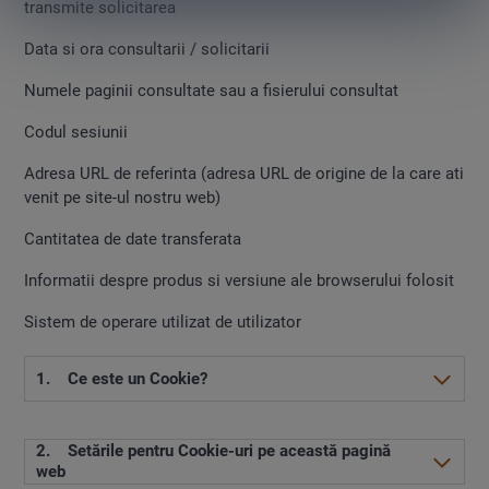
transmite solicitarea
Data si ora consultarii / solicitarii
Numele paginii consultate sau a fisierului consultat
Codul sesiunii
Adresa URL de referinta (adresa URL de origine de la care ati
venit pe site-ul nostru web)
Cantitatea de date transferata
Informatii despre produs si versiune ale browserului folosit
Sistem de operare utilizat de utilizator
1. Ce este un Cookie?
Un Cookie este un mic fisier text care salveaza setarile
2. Setările pentru Cookie-uri pe această pagină
pentru internet. Aproape fiecare pagina web foloseste
web